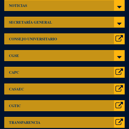
Toggl
NOTICIAS
navig
sg
SECRETARÍA GENERAL
Conse
CONSEJO UNIVERSITARIO
Univer
CGSE
CGSE
CAPC
CAPC
CASA
CASAEC
CGTI
CGTIC
Toggl
TRANSPARENCIA
navig