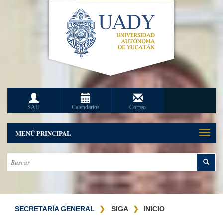
SAU
Calendarios
Correo
MENÚ PRINCIPAL
Toggle
naviga
SECRETARÍA GENERAL
SIGA
INICIO